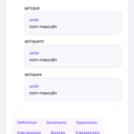
astique
astic
nom masculin
astiquent
astic
nom masculin
astiques
astic
nom masculin
Definition
Synonyms
Opposites
Expressions
Quotes
Translations