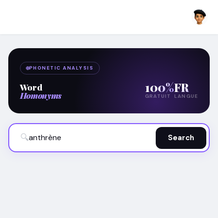
PHONETIC ANALYSIS
100%
FR
Word
Homonyms
GRATUIT
LANGUE
🔍
Search