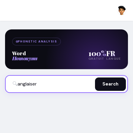
PHONETIC ANALYSIS
100%
FR
Word
Homonyms
GRATUIT
LANGUE
🔍
Search