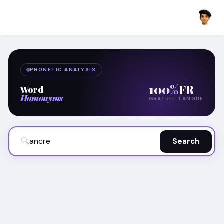
PHONETIC ANALYSIS
100%
FR
Word
Homonyms
GRATUIT
LANGUE
🔍
Search