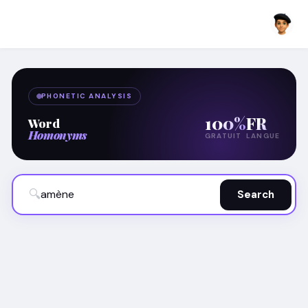
PHONETIC ANALYSIS
100%
FR
Word
Homonyms
GRATUIT
LANGUE
🔍
Search