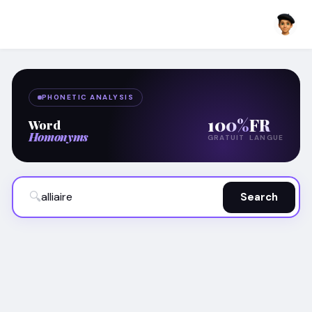
PHONETIC ANALYSIS
100%
FR
Word
Homonyms
GRATUIT
LANGUE
🔍
Search