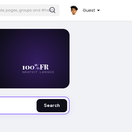
Guest
100%
FR
GRATUIT
LANGUE
Search