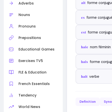
ait
forme conjug
Adverbs
Nouns
es
forme conjugu
Pronouns
est
forme conjug
Prepositions
haie
nom féminin
Educational Games
Exercises TV5
hais
forme conju
FLE & Education
hait
verbe
French Essentials
Tendency
Definition
Syn
World News