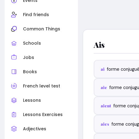
Events
Find friends
Common Things
Ais
Schools
Jobs
ai
forme conjugu
Books
French level test
aie
forme conjug
Lessons
aient
forme conj
Lessons Exercises
aies
forme conju
Adjectives