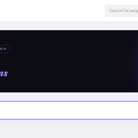
SIS
ms