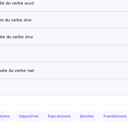
uée du verbe
avoir
ée du verbe
être
uée du verbe
être
guée du verbe
haïr
onyms
Opposites
Expressions
Quotes
Translations