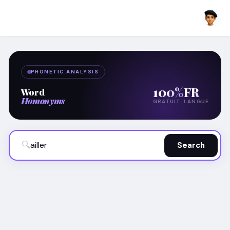
PHONETIC ANALYSIS
100%
FR
Word
Homonyms
GRATUIT
LANGUE
🔍
Search