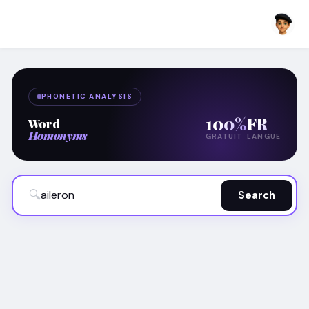
PHONETIC ANALYSIS
100%
FR
Word
Homonyms
GRATUIT
LANGUE
🔍
Search