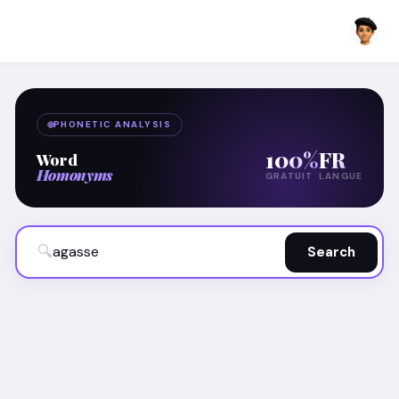
PHONETIC ANALYSIS
100%
FR
Word
Homonyms
GRATUIT
LANGUE
🔍
Search