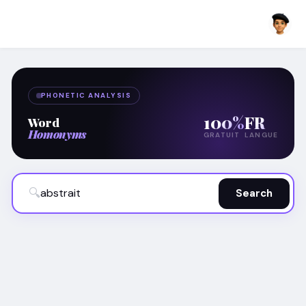
PHONETIC ANALYSIS
100%
FR
Word
Homonyms
GRATUIT
LANGUE
🔍
Search